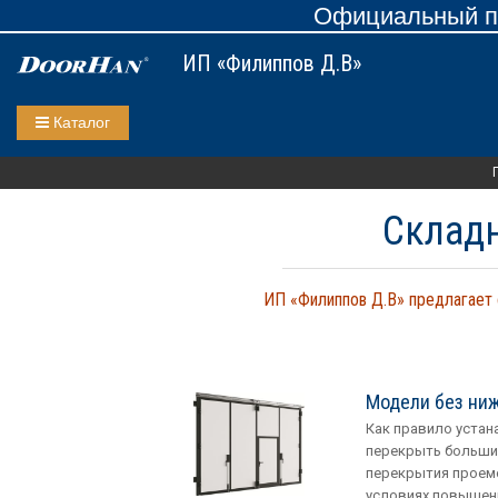
Официальный пр
ИП «Филиппов Д.В»
Каталог
Склад
ИП «Филиппов Д.В» предлагает 
Модели без ни
Как правило устан
перекрыть больши
перекрытия проемо
условиях повышенн