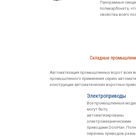
Панорамные секции
поликарбоната, чт
свойства всего по
Складные промышленны
Автоматизация промышленных ворот всех ви
промышленного применения серию автоматич
конструкции автоматических воротных приво
Электроприводы
Все промышленные моде
могут быть
автоматизированы
электромеханическими
приводами DoorHan. Пол
перечень приводов разн