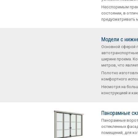
Неоспоримым преи
состоянии, в отли
предусматривать м
Модели с нижн
Основной сферой п
автотранспортные 
ширине проема. Ко
метров, что явля
Полотно изготовле
комфортного испол
Несмотря на больш
конструкцией и как
Панорамные ск
Панорамные ворота
остекленных фасад
помещений, для ко