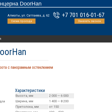
онцерна DoorHan
+7 701 016-01-67
Алматы, ул. Сатпаева, д. 62
Схема проезда
Заказать звонок
n
oorHan
орота с панорамным остеклкнием
Характеристики
Высота, мм
2 000 — 6 000
Ширина, мм
1 400 — 8 200
для
Притолока, мм
от 150