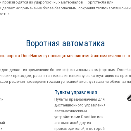
 производятся из ударопрочных материалов — оргстекла или
о делает их применение более безопасным, сохраняя теплоизоляционны
лотна.
Воротная автоматика
е ворота DoorHan могут оснащаться системой автоматического от
дов делает их применение более эффективным и комфортным. DoorHan
еских приводов, рассчитанных на интенсивную эксплуатацию на протя
дов решения проверены годами успешной эксплуатации на объектах на
Пульты управления
ли
Пульты предназначены для
дистанционного управления
автоматическими
устройствами DoorHan или
ный
автоматикой других
ых
производителей, к которой