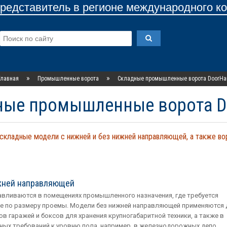
едставитель в регионе международного к
»
»
Главная
Промышленные ворота
Складные промышленные ворота DoorHa
ные промышленные ворота D
складные модели с нижней и без нижней направляющей, а также в
жней направляющей
авливаются в помещениях промышленного назначения, где требуется
е по размеру проемы. Модели без нижней направляющей применяются 
в гаражей и боксов для хранения крупногабаритной техники, а также в
ых требований к уровню пола, например, в железнодорожных депо.