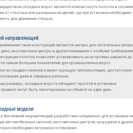
муществом складных ворот является компактность полотна в сложен
чие от откатных или распашных моделей, где при установке необходимо
есто для движения створок.
ей направляющей
рименения таких конструкций являются ангары для летательных аппар
депо, выставочные центры и другие помещения с особыми требования
нструкция полотна позволяет устанавливать их на проемы шириной до 
ется самым большим показателем для промышленных ворот.
но из сэндвич-панелей и имеет хорошую теплоизоляцию, достаточную
ьзования даже в северных регионах.
ие размеры, складные ворота обладают простой в установке
 правило могут быть смонтированы на объекте за один день.
ладные модели
 без нижней направляющей разработаны специально для установки н
ах автомобильных салонов, выставочных центров, шоу-румов и других
торых необходимо витринное остекление.