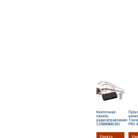
Кнопочная
Пульт
панель
кана
радиоуправления
Transm
COMMAND433
PRO 
Узнать
Уз