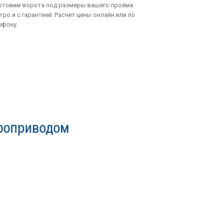
отовим ворота под размеры вашего проёма
тро и с гарантией. Расчет цены онлайн или по
ефону.
троприводом