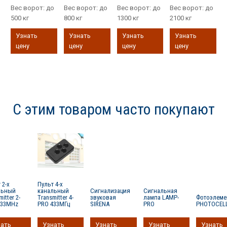
Вес ворот:
до
Вес ворот:
до
Вес ворот:
до
Вес ворот:
до
500 кг
800 кг
1300 кг
2100 кг
Узнать
Узнать
Узнать
Узнать
цену
цену
цену
цену
С этим товаром часто покупают
 2-х
Пульт 4-х
льный
канальный
Сигнализация
Сигнальная
itter 2-
Transmitter 4-
звуковая
лампа LAMP-
Фотоэлем
433MHz
PRO 433МГц
SIRENA
PRO
PHOTOCEL
нать
Узнать
Узнать
Узнать
Узнать