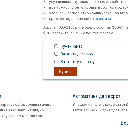
улучшенные звукоизоляционные свойства;
возможность регулировки ворот благодаря
удобное и легкое открывание/закрывание 
простое подключение
автоматики
.
Ворота 4000х2100 мм, модель DoorHan SLG-A Pr
быть рассчитана нашим консультантом
Нужен замер
Заказать доставку
Заказать установку
Купить
т
Автоматика для ворот
 заранее обговоренный день.
В нашем каталоге широкий вы
вка занимает 2-3 дня, но
автоматических приводов для
рок у нашего менеджера.
Вор