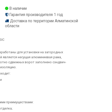
В наличии
Гарантия производителя 1 год
Доставка по территории Алматинской
области
SIC
зработаны для установки на загородных
ой является несущая алюминиевая рама,
лотно сдвижных ворот заполнено сэндвич-
оизоляцию.
входит:
мм
ими преимуществами:
отделка;