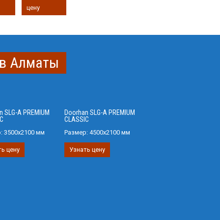
цену
 в Алматы
n SLG-A PREMIUM
Doorhan SLG-A PREMIUM
C
CLASSIC
р:
3500х2100 мм
Размер:
4500х2100 мм
ь цену
Узнать цену