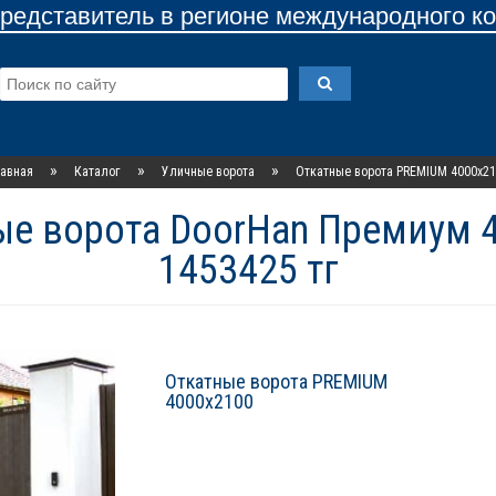
едставитель в регионе международного к
»
»
»
авная
Каталог
Уличные ворота
Откатные ворота PREMIUM 4000х2
е ворота DoorHan Премиум 4
1453425 тг
Откатные ворота PREMIUM
4000х2100