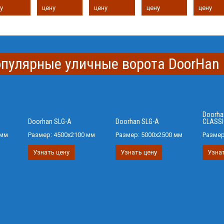
у
цену
цену
цену
цену
опулярные уличные ворота DoorHan
Doorha
Doorhan SLG-A
Doorhan SLG-A
CLASSI
 мм
Размер:
4500х2100 мм
Размер:
5000х2500 мм
Разме
Узнать цену
Узнать цену
Узнат